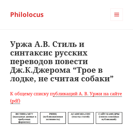
Philolocus
МЕНЮ
И
ВИДЖЕТЫ
Уржа А.В. Стиль и
синтаксис русских
переводов повести
Дж.К.Джерома “Трое в
лодке, не считая собаки”
К общему списку п
убликаций А. В. Уржи на сайте
(pdf)