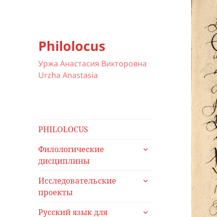
Philolocus
Уржа Анастасия Викторовна
Urzha Anastasia
PHILOLOCUS
раскрыть
Филологические
дочернее
дисциплины
меню
раскрыть
Исследовательские
дочернее
проекты
меню
раскрыть
Русский язык для