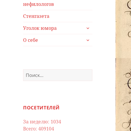
дочернее
нефилологов
меню
Стенгазета
раскрыть
Уголок юмора
дочернее
раскрыть
меню
О себе
дочернее
меню
Найти:
ПОСЕТИТЕЛЕЙ
За неделю: 1034
Всего: 409104