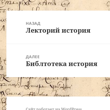
Навигация
по
НАЗАД
Лекторий история
записям
Предыдущая
запись:
ДАЛЕЕ
Библтотека история
Следующая
запись:
Сайт работает на WordPress