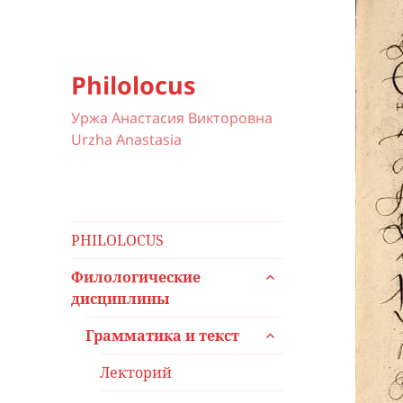
Philolocus
Уржа Анастасия Викторовна
Urzha Anastasia
PHILOLOCUS
раскрыть
Филологические
дочернее
дисциплины
меню
раскрыть
Грамматика и текст
дочернее
меню
Лекторий