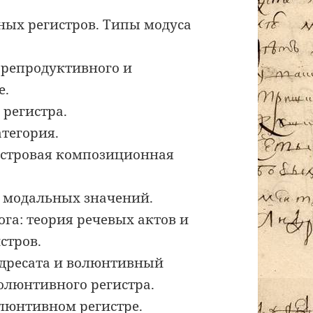
ых регистров. Типы модуса
 репродуктивного и
е.
 регистра.
атегория.
гистровая композиционная
и модальных значений.
ога: теория речевых актов и
стров.
 адресата и волюнтивный
волюнтивного регистра.
люнтивном регистре.