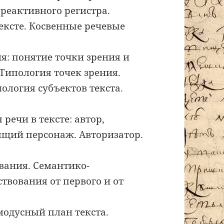
 реактивного регистра.
ексте. Косвенные речевые
ия: понятие точки зрения и
 Типология точек зрения.
ология субъектов текста.
речи в тексте: автор,
рящий персонаж. Авторизатор.
вания. Семантико-
твования от первого и от
модусный план текста.