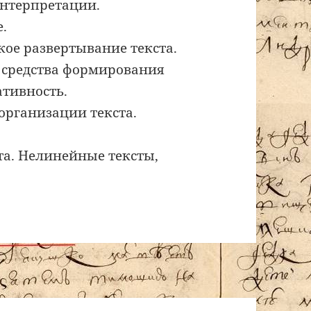
нтерпретации.
е.
кое развертывание текста.
е средства формирования
ативность.
организации текста.
та. Нелинейные тексты,