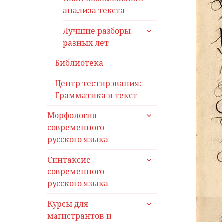
анализа текста
раскрыть
Лучшие разборы
дочернее
разных лет
меню
Библиотека
Центр тестирования:
Грамматика и текст
раскрыть
Морфология
дочернее
современного
меню
русского языка
раскрыть
Синтаксис
дочернее
современного
меню
русского языка
раскрыть
Курсы для
дочернее
магистрантов и