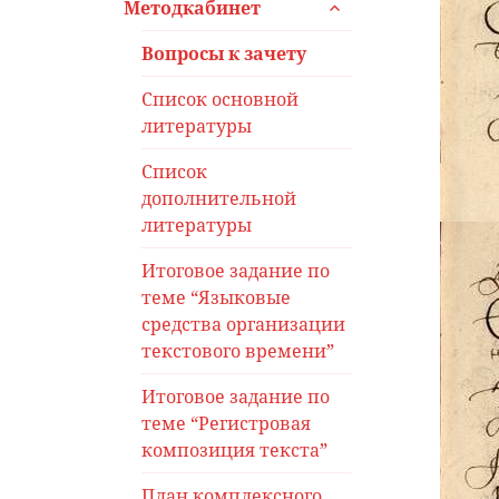
раскрыть
Методкабинет
дочернее
меню
Вопросы к зачету
Список основной
литературы
Список
дополнительной
литературы
Итоговое задание по
теме “Языковые
средства организации
текстового времени”
Итоговое задание по
теме “Регистровая
композиция текста”
План комплексного