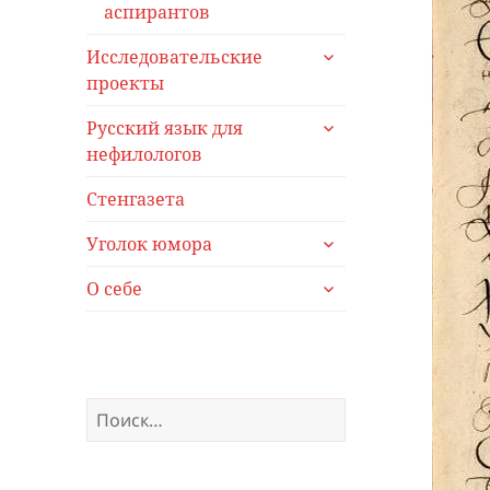
меню
аспирантов
раскрыть
Исследовательские
дочернее
проекты
меню
раскрыть
Русский язык для
дочернее
нефилологов
меню
Стенгазета
раскрыть
Уголок юмора
дочернее
раскрыть
меню
О себе
дочернее
меню
Найти: