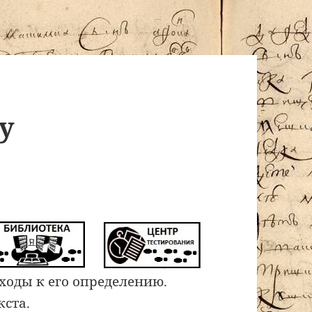
у
дходы к его определению.
кста.