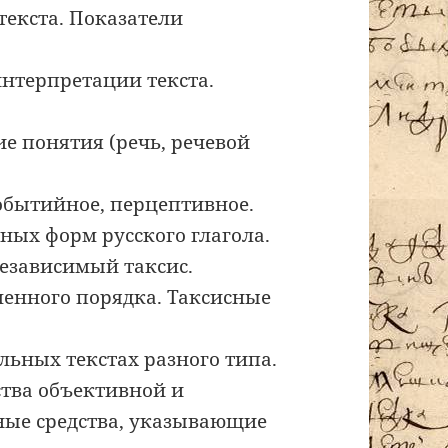
текста. Показатели
интерпретации текста.
ие понятия (речь, речевой
событийное, перцептивное.
ных форм русского глагола.
независимый таксис.
менного порядка. Таксисные
льных текстах разного типа.
ства объективной и
ные средства, указывающие