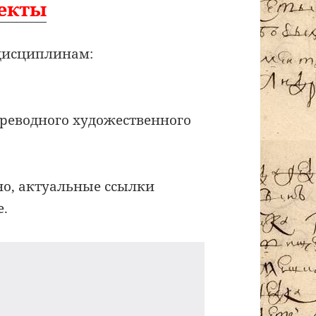
оекты
дисциплинам:
ереводного художественного
о, актуальные ссылки
е.