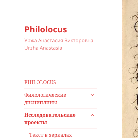
Philolocus
Уржа Анастасия Викторовна
Urzha Anastasia
PHILOLOCUS
раскрыть
Филологические
дочернее
дисциплины
меню
раскрыть
Исследовательские
дочернее
проекты
меню
Текст в зеркалах