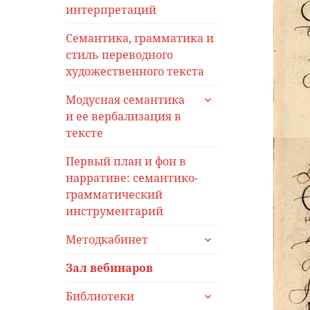
интерпретаций
Семантика, грамматика и
стиль переводного
художественного текста
раскрыть
Модусная семантика
дочернее
и ее вербализация в
меню
тексте
Первый план и фон в
нарративе: семантико-
грамматический
инструментарий
раскрыть
Методкабинет
дочернее
меню
Зал вебинаров
раскрыть
Библиотеки
дочернее