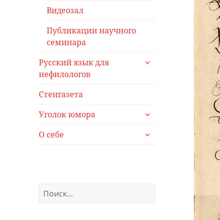
меню
Видеозал
Публикации научного
семинара
раскрыть
Русский язык для
дочернее
нефилологов
меню
Стенгазета
раскрыть
Уголок юмора
дочернее
раскрыть
меню
О себе
дочернее
меню
Найти: